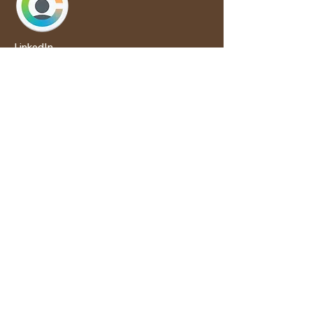
LinkedIn
LinkedIn
LinkedIn
Somos un proveedor de igualdad
de oportunidades de vivienda.
Proporcionamos vivienda sin
discriminación por motivos de raza, color,
religión, sexo, estado físico o
mental.
discapacidad, situación familiar,
origen nacional u otra clase protegida.